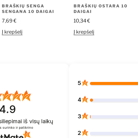
BRAŠKIŲ SENGA
BRAŠKIŲ OSTARA 10
SENGANA 10 DAIGAI
DAIGAI
7,69
€
10,34
€
Į krepšelį
Į krepšelį
5
4
4.9
3
siliepimai
iš visų laikų
s surinko ir patikrino
2