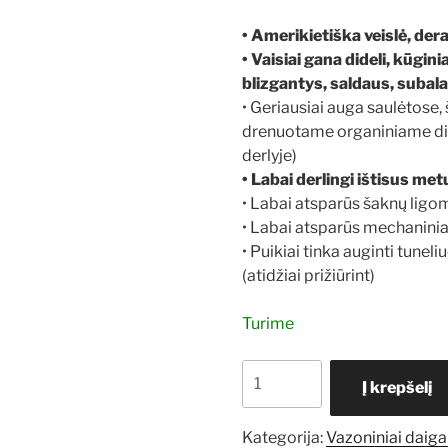
• Amerikietiška veislė, der
• Vaisiai gana dideli, kūgini
blizgantys, saldaus, suba
• Geriausiai auga saulėtose, 
drenuotame organiniame di
derlyje)
• Labai derlingi ištisus met
• Labai atsparūs šaknų ligom
• Labai atsparūs mechanini
• Puikiai tinka auginti tuneli
(atidžiai prižiūrint)
Turime
produkto
Į krepšelį
kiekis:
Braškių
Kategorija:
Vazoniniai daiga
Albion