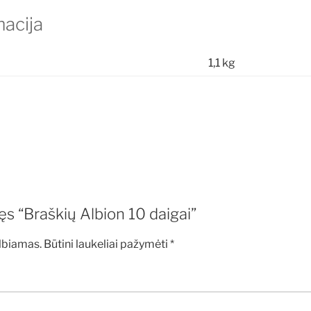
acija
1,1 kg
s “Braškių Albion 10 daigai”
lbiamas.
Būtini laukeliai pažymėti
*