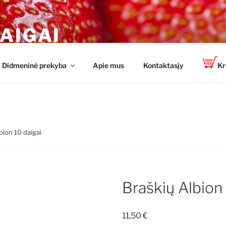
AIGAI
TOP-PLANT™
Didmeninė prekyba
Apie mus
Kontaktasjy
Kr
bion 10 daigai
Braškių Albion 
11,50
€