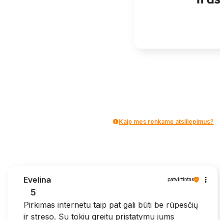
Kaip mes renkame atsiliepimus?
Evelina
patvirtintas
5
Pirkimas internetu taip pat gali būti be rūpesčių
ir streso. Su tokiu greitu pristatymu jums