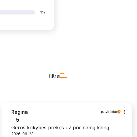
1%
filtrai
Regina
patvirtintas
5
Geros kokybės prekės už prieinamą kainą.
2026-06-23