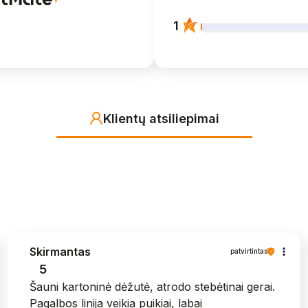
1
Klientų atsiliepimai
Skirmantas
patvirtintas
5
Šauni kartoninė dėžutė, atrodo stebėtinai gerai.
Pagalbos linija veikia puikiai, labai