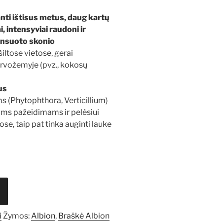
anti ištisus metus, daug kartų
ai, intensyviai raudoni ir
lansuoto skonio
šiltose vietose, gerai
rvožemyje (pvz., kokosų
us
s (Phytophthora, Verticillium)
ams pažeidimams ir pelėsiui
uose, taip pat tinka auginti lauke
i
Žymos:
Albion
,
Braškė Albion