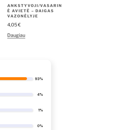
ANKSTYVOJI/VASARIN
Ė AVIETĖ – DAIGAS
VAZONĖLYJE
4,05
€
Daugiau
93%
4%
1%
0%