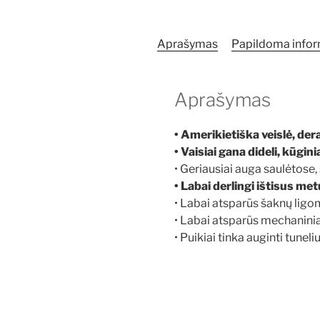
Aprašymas
Papildoma infor
Aprašymas
• Amerikietiška veislė, der
• Vaisiai gana dideli, kūgi
• Geriausiai auga saulėtose
• Labai derlingi ištisus me
• Labai atsparūs šaknų ligo
• Labai atsparūs mechanini
• Puikiai tinka auginti tuneli