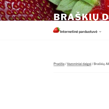
Eiti
prie
BRAŠKIŲ D
turinio
Sveiki ir stiprūs augalai su 
Internetinė parduotuvė
Pradžia
/
Vazoniniai daigai
/ Braškių Al