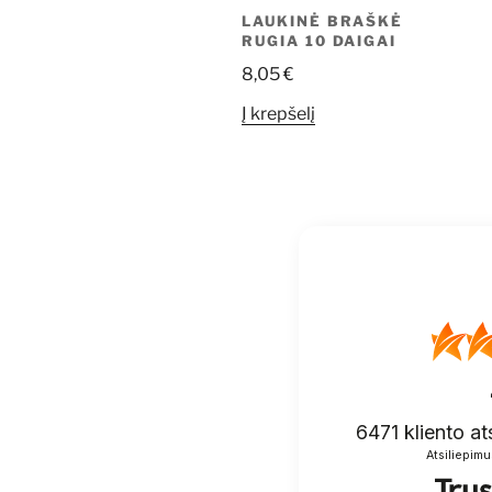
LAUKINĖ BRAŠKĖ
RUGIA 10 DAIGAI
8,05
€
Į krepšelį
6471
kliento at
Atsiliepimu