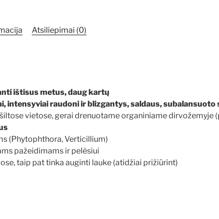
10
daigai
macija
Atsiliepimai (0)
anti ištisus metus, daug kartų
niai, intensyviai raudoni ir blizgantys, saldaus, subalansuoto
, šiltose vietose, gerai drenuotame organiniame dirvožemyje (p
tus
ms (Phytophthora, Verticillium)
ams pažeidimams ir pelėsiui
uose, taip pat tinka auginti lauke (atidžiai prižiūrint)