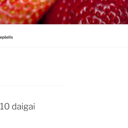
epšelis
10 daigai