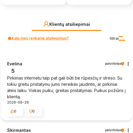
Klientų atsiliepimai
Kaip mes renkame atsiliepimus?
filtrai
Evelina
patvirtintas
5
Pirkimas internetu taip pat gali būti be rūpesčių ir streso. Su
tokiu greitu pristatymu jums nereikės jaudintis, ar pirkiniai
ateis laiku. Viskas puiku, greitas pristatymas. Puikus požiūris į
klientą.
2026-06-29
0
0
Skirmantas
patvirtintas