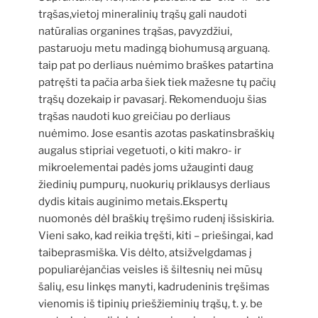
trąšas,vietoj mineralinių trąšų gali naudoti
natūralias organines trąšas, pavyzdžiui,
pastaruoju metu madingą biohumusą arguaną.
taip pat po derliaus nuėmimo braškes patartina
patręšti ta pačia arba šiek tiek mažesne tų pačių
trąšų dozekaip ir pavasarį. Rekomenduoju šias
trąšas naudoti kuo greičiau po derliaus
nuėmimo. Jose esantis azotas paskatinsbraškių
augalus stipriai vegetuoti, o kiti makro- ir
mikroelementai padės joms užauginti daug
žiedinių pumpurų, nuokurių priklausys derliaus
dydis kitais auginimo metais.Ekspertų
nuomonės dėl braškių tręšimo rudenį išsiskiria.
Vieni sako, kad reikia tręšti, kiti – priešingai, kad
taibeprasmiška. Vis dėlto, atsižvelgdamas į
populiarėjančias veisles iš šiltesnių nei mūsų
šalių, esu linkęs manyti, kadrudeninis tręšimas
vienomis iš tipinių priešžieminių trąšų, t. y. be