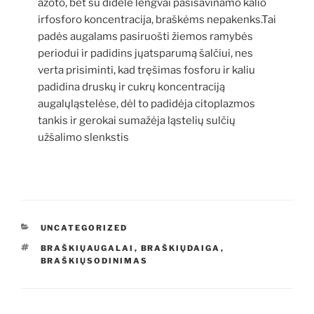
azoto, bet su didele lengvai pasisavinamo kalio
irfosforo koncentracija, braškėms nepakenks.Tai
padės augalams pasiruošti žiemos ramybės
periodui ir padidins jųatsparumą šalčiui, nes
verta prisiminti, kad tręšimas fosforu ir kaliu
padidina druskų ir cukrų koncentraciją
augalųląstelėse, dėl to padidėja citoplazmos
tankis ir gerokai sumažėja ląstelių sulčių
užšalimo slenkstis
KATEGORIJOS
UNCATEGORIZED
ŽYMOS
BRAŠKIŲAUGALAI
,
BRAŠKIŲDAIGA
,
BRAŠKIŲSODINIMAS