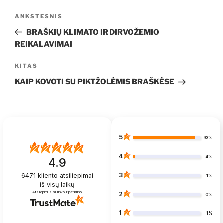
Navigacija
Ankstesnis
ANKSTESNIS
tarp
įrašas
BRAŠKIŲ KLIMATO IR DIRVOŽEMIO
įrašų
REIKALAVIMAI
Kitas
KITAS
įrašas
KAIP KOVOTI SU PIKTŽOLĖMIS BRAŠKĖSE
5
93%
4
4%
4.9
3
6471
kliento atsiliepimai
1%
iš visų laikų
Atsiliepimus surinko ir patikrino
2
0%
1
1%