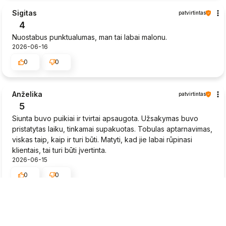
Sigitas
patvirtintas
4
Nuostabus punktualumas, man tai labai malonu.
2026-06-16
0
0
Anželika
patvirtintas
5
Siunta buvo puikiai ir tvirtai apsaugota. Užsakymas buvo
pristatytas laiku, tinkamai supakuotas. Tobulas aptarnavimas,
viskas taip, kaip ir turi būti. Matyti, kad jie labai rūpinasi
klientais, tai turi būti įvertinta.
2026-06-15
0
0
Rytis
patvirtintas
5