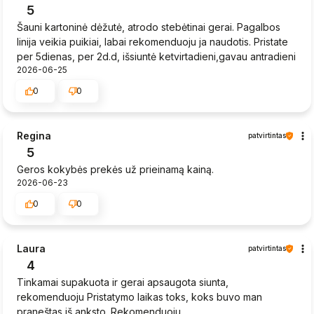
5
Šauni kartoninė dėžutė, atrodo stebėtinai gerai. Pagalbos
linija veikia puikiai, labai rekomenduoju ja naudotis. Pristate
per 5dienas, per 2d.d, išsiuntė ketvirtadieni,gavau antradieni
2026-06-25
0
0
Regina
patvirtintas
5
Geros kokybės prekės už prieinamą kainą.
2026-06-23
0
0
Laura
patvirtintas
4
Tinkamai supakuota ir gerai apsaugota siunta,
rekomenduoju Pristatymo laikas toks, koks buvo man
praneštas iš anksto. Rekomenduoju.