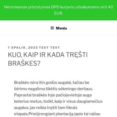
Eiti
BRAŠKIŲ DAIGAI
Nemokamas pristatymas DPD kurjeriu užsakymams virš 40
prie
EUR.
Sveiki ir stiprūs augalai su TOP-PLANT™
turinio
Meniu
PASKELBTA
7 SPALIO, 2023
TEST TEST
KUO, KAIP IR KADA TRĘŠTI
BRAŠKES?
Braškės nėra itin godūs augalai, tačiau be
šėrimo negalima tikėtis sėkmingo derliaus.
Paprastai braškės toje pačiojevietoje auga
kelerius metus, todėl, kaip ir visus daugiamečius
augalus, jas reikia tręšti tam tikrais
etapais.Priešįrengiant plantaciją (apie tai rašiau