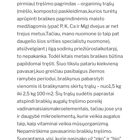
pirmiau) tręšimo pagrindas – organinių trąšų
(mėšlo, komposto) paskleidimas,kurios turėtų
aprūpinti braškes pagrindinėmis maisto
medžiagomis (ypač P, K, Ca ir Mg) dvejus ar net
trejus metus.Tačiau, mano nuomone (o taip pat
daugelio šios srities specialistų nuomone),
atsižvelgiant į ilgą sodinių priežiūroslaikotarpį,
to nepakanka. Todėl kitais metais braškes būtina
papildomai tręšti. Šiuo tikslu patariu kiekvieną
pavasarį,kuo greičiau pasibaigus žiemos
ramybės periodui, braškynus pabarstyti
vienomis iš braškynams skirtų trąšų – nuo1,5 kg
iki 2,5 kg 100 m2. Šių trąšų sudėtis paprastai
atspindi braškių augalų tręšimo poreikį
vadinamaisiaismakroelementais, tačiau jose yra
ir daugybė mikroelementų, kurie veikia augalus
taip, kaip vitaminai veikia mūsųorganizmą.
Nepamirškime pavasarinio braškių tręšimo.
Suprantama, visi, kurie pasisako už “eko” ir “bio”