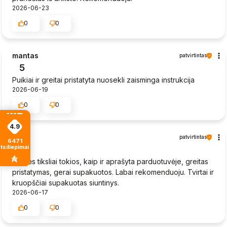
2026-06-23
0
0
mantas
patvirtintas
5
Puikiai ir greitai pristatyta nuosekli zaisminga instrukcija
2026-06-19
0
0
4.9
Vida
patvirtintas
6471
tsiliepimais
5
Prekės tiksliai tokios, kaip ir aprašyta parduotuvėje, greitas
pristatymas, gerai supakuotos. Labai rekomenduoju. Tvirtai ir
kruopščiai supakuotas siuntinys.
2026-06-17
0
0