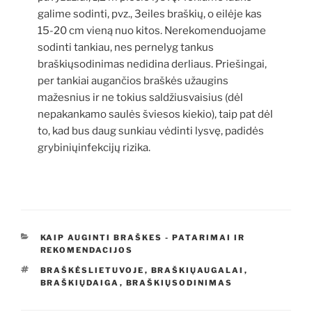
galime sodinti, pvz., 3eiles braškių, o eilėje kas
15-20 cm vieną nuo kitos. Nerekomenduojame
sodinti tankiau, nes pernelyg tankus
braškiųsodinimas nedidina derliaus. Priešingai,
per tankiai augančios braškės užaugins
mažesnius ir ne tokius saldžiusvaisius (dėl
nepakankamo saulės šviesos kiekio), taip pat dėl
to, kad bus daug sunkiau vėdinti lysvę, padidės
grybiniųinfekcijų rizika.
KATEGORIJOS
KAIP AUGINTI BRAŠKES - PATARIMAI IR
REKOMENDACIJOS
ŽYMOS
BRAŠKĖSLIETUVOJE
,
BRAŠKIŲAUGALAI
,
BRAŠKIŲDAIGA
,
BRAŠKIŲSODINIMAS