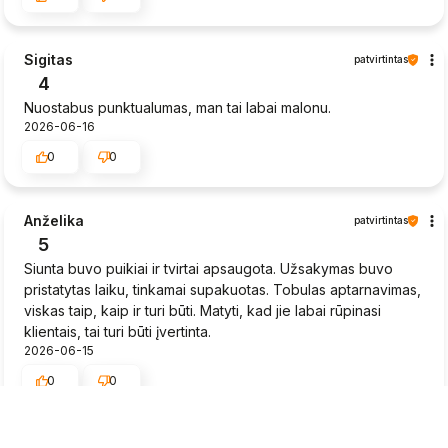
Sigitas
patvirtintas
4
Nuostabus punktualumas, man tai labai malonu.
2026-06-16
0
0
Anželika
patvirtintas
5
Siunta buvo puikiai ir tvirtai apsaugota. Užsakymas buvo
pristatytas laiku, tinkamai supakuotas. Tobulas aptarnavimas,
viskas taip, kaip ir turi būti. Matyti, kad jie labai rūpinasi
klientais, tai turi būti įvertinta.
2026-06-15
0
0
Rytis
patvirtintas