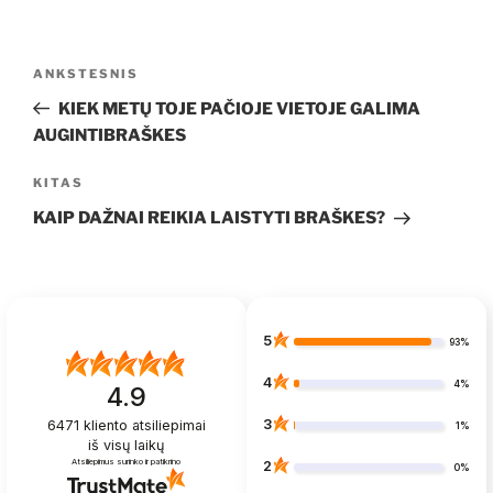
Navigacija
Ankstesnis
ANKSTESNIS
tarp
įrašas
KIEK METŲ TOJE PAČIOJE VIETOJE GALIMA
įrašų
AUGINTIBRAŠKES
Kitas
KITAS
įrašas
KAIP DAŽNAI REIKIA LAISTYTI BRAŠKES?
5
93%
4
4%
4.9
3
6471
kliento atsiliepimai
1%
iš visų laikų
Atsiliepimus surinko ir patikrino
2
0%