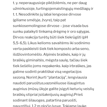
t. y. neperaugusioje piktžolėmis, ne per daug
užmirkusioje, turtingojemaistingųjų medžiagų ir
t. t. Nesodinkite jų labai lengvose dirvose
(giliame smėlyje, žvyre), taip pat
sunkiosemolingose dirvose – jose visada bus
sunku palaikyti tinkamą drėgmę ir oro sąlygas.
Dirvos reakcija turėtų būti šiek tiekrūgšti (pH
5,5-6,5). Likus kelioms savaitėms iki sodinimo
verta paskleisti šiek tiek komposto arba seno,
išdžiovintomėšlo. Alpinės braškės, kaip ir jų
braškių giminaitės, mėgsta saulę, tačiau šiek
tiek šešėlio joms nepakenks. kaip irbraškes, jas
galime sodinti praktiškai visą vegetacijos
sezoną. Norint įkurti “plantaciją”, lengviausia
naudoti paruoštus,vazonėliuose išaugintus
auginius (mūsų ūkyje galite įsigyti keturių veislių
braškių stipriai įsišaknijusių auginių).Prieš
sodinant šilauoges, patartina paruošti,
pavyzdžiui, 1,2 m pločio lysvę. Tokiame lauke