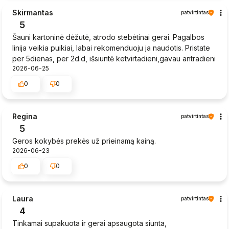
Skirmantas
patvirtintas
5
Šauni kartoninė dėžutė, atrodo stebėtinai gerai. Pagalbos
linija veikia puikiai, labai rekomenduoju ja naudotis. Pristate
per 5dienas, per 2d.d, išsiuntė ketvirtadieni,gavau antradieni
2026-06-25
0
0
Regina
patvirtintas
5
Geros kokybės prekės už prieinamą kainą.
2026-06-23
0
0
Laura
patvirtintas
4
Tinkamai supakuota ir gerai apsaugota siunta,