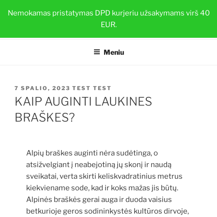
Eiti
BRAŠKIŲ DAIGAI
Nemokamas pristatymas DPD kurjeriu užsakymams virš 40
prie
EUR.
Sveiki ir stiprūs augalai su TOP-PLANT™
turinio
Meniu
PASKELBTA
7 SPALIO, 2023
TEST TEST
KAIP AUGINTI LAUKINES
BRAŠKES?
Alpių braškes auginti nėra sudėtinga, o
atsižvelgiant į neabejotiną jų skonį ir naudą
sveikatai, verta skirti keliskvadratinius metrus
kiekviename sode, kad ir koks mažas jis būtų.
Alpinės braškės gerai auga ir duoda vaisius
betkurioje geros sodininkystės kultūros dirvoje,