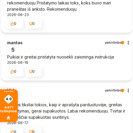
rekomenduoju Pristatymo laikas toks, koks buvo man
praneštas iš anksto. Rekomenduoju.
2026-06-23
0
0
mantas
patvirtintas
5
Puikiai ir greitai pristatyta nuosekli zaisminga instrukcija
2026-06-19
0
0
Vida
patvirtintas
5
4.9
Prekės tiksliai tokios, kaip ir aprašyta parduotuvėje, greitas
6471
pristatymas, gerai supakuotos. Labai rekomenduoju. Tvirtai ir
tsiliepimais
kruopščiai supakuotas siuntinys.
2026-06-17
0
0