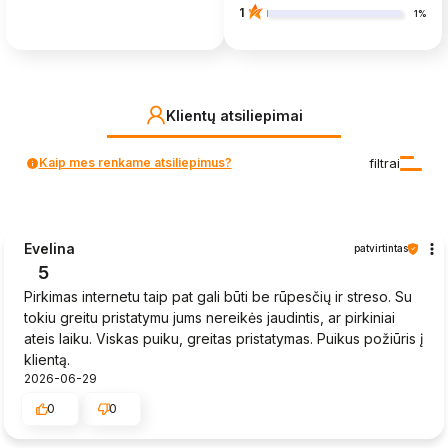
1
1%
Klientų atsiliepimai
Kaip mes renkame atsiliepimus?
filtrai
Evelina
patvirtintas
5
Pirkimas internetu taip pat gali būti be rūpesčių ir streso. Su
tokiu greitu pristatymu jums nereikės jaudintis, ar pirkiniai
ateis laiku. Viskas puiku, greitas pristatymas. Puikus požiūris į
klientą.
2026-06-29
0
0